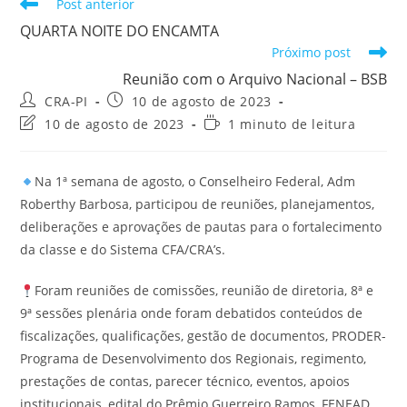
Leia
Post anterior
mais
QUARTA NOITE DO ENCAMTA
artigos
Próximo post
Reunião com o Arquivo Nacional – BSB
Autor
Post
CRA-PI
10 de agosto de 2023
do
publicado:
Última
Tempo
10 de agosto de 2023
1 minuto de leitura
post:
modificação
de
do
leitura:
post:
Na 1ª semana de agosto, o Conselheiro Federal, Adm
Roberthy Barbosa, participou de reuniões, planejamentos,
deliberações e aprovações de pautas para o fortalecimento
da classe e do Sistema CFA/CRA’s.
Foram reuniões de comissões, reunião de diretoria, 8ª e
9ª sessões plenária onde foram debatidos conteúdos de
fiscalizações, qualificações, gestão de documentos, PRODER-
Programa de Desenvolvimento dos Regionais, regimento,
prestações de contas, parecer técnico, eventos, apoios
institucionais, edital do Prêmio Guerreiro Ramos, FENEAD