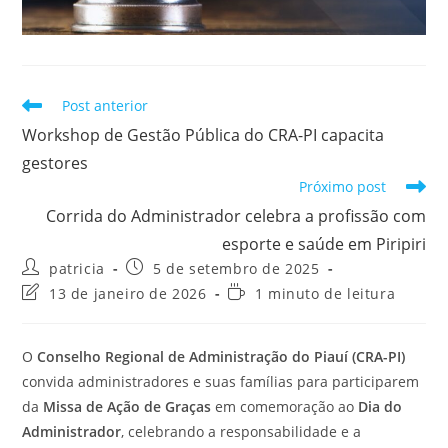
Leia
Post anterior
mais
Workshop de Gestão Pública do CRA-PI capacita
artigos
gestores
Próximo post
Corrida do Administrador celebra a profissão com
esporte e saúde em Piripiri
Autor
Post
patricia
5 de setembro de 2025
do
publicado:
Última
Tempo
13 de janeiro de 2026
1 minuto de leitura
post:
modificação
de
do
leitura:
post:
O
Conselho Regional de Administração do Piauí (CRA-PI)
convida administradores e suas famílias para participarem
da
Missa de Ação de Graças
em comemoração ao
Dia do
Administrador
, celebrando a responsabilidade e a