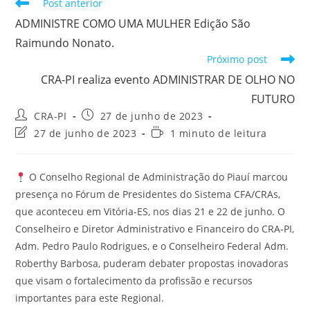
Leia
Post anterior
mais
ADMINISTRE COMO UMA MULHER Edição São
artigos
Raimundo Nonato.
Próximo post
CRA-PI realiza evento ADMINISTRAR DE OLHO NO
FUTURO
Autor
Post
CRA-PI
27 de junho de 2023
do
publicado:
Última
Tempo
27 de junho de 2023
1 minuto de leitura
post:
modificação
de
do
leitura:
post:
O Conselho Regional de Administração do Piauí marcou
presença no Fórum de Presidentes do Sistema CFA/CRAs,
que aconteceu em Vitória-ES, nos dias 21 e 22 de junho. O
Conselheiro e Diretor Administrativo e Financeiro do CRA-PI,
Adm. Pedro Paulo Rodrigues, e o Conselheiro Federal Adm.
Roberthy Barbosa, puderam debater propostas inovadoras
que visam o fortalecimento da profissão e recursos
importantes para este Regional.