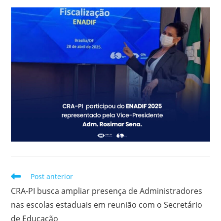
Leia
Post anterior
mais
CRA-PI busca ampliar presença de Administradores
artigos
nas escolas estaduais em reunião com o Secretário
de Educação