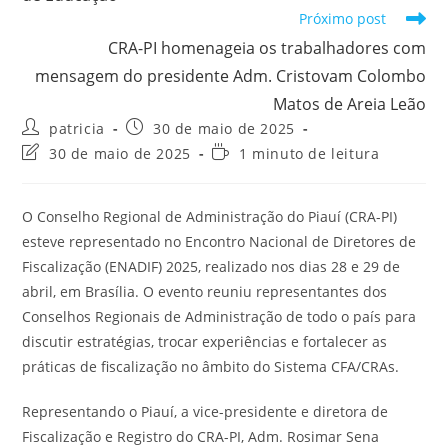
Próximo post
CRA-PI homenageia os trabalhadores com
mensagem do presidente Adm. Cristovam Colombo
Matos de Areia Leão
Autor
Post
patricia
30 de maio de 2025
do
publicado:
Última
Tempo
30 de maio de 2025
1 minuto de leitura
post:
modificação
de
do
leitura:
post:
O Conselho Regional de Administração do Piauí (CRA-PI)
esteve representado no Encontro Nacional de Diretores de
Fiscalização (ENADIF) 2025, realizado nos dias 28 e 29 de
abril, em Brasília. O evento reuniu representantes dos
Conselhos Regionais de Administração de todo o país para
discutir estratégias, trocar experiências e fortalecer as
práticas de fiscalização no âmbito do Sistema CFA/CRAs.
Representando o Piauí, a vice-presidente e diretora de
Fiscalização e Registro do CRA-PI, Adm. Rosimar Sena