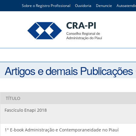
Ir
Sobre o Registro Profissional
Ouvidoria
Denuncie
Autoatend
para
o
conteúdo
artigo e publicações cient
Artigos e demais Publicações 
TÍTULO
Fascículo Enapi 2018
1° E-book Administração e Contemporaneidade no Piauí