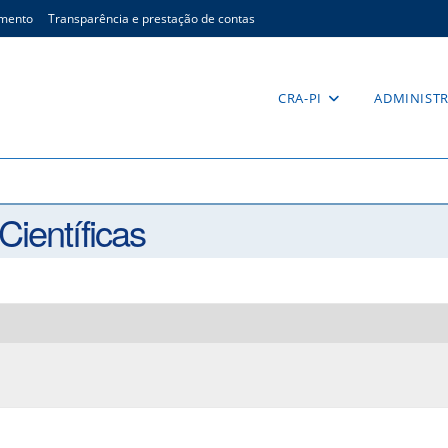
imento
Transparência e prestação de contas
CRA-PI
ADMINIST
íficas
Científicas