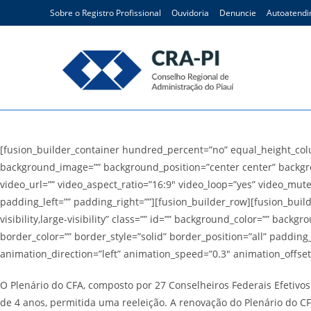
Ir
Sobre o Registro Profissional
Ouvidoria
Denuncie
Autoatend
para
o
conteúdo
Quem é quem
[fusion_builder_container hundred_percent=”no” equal_height_colum
background_image=”” background_position=”center center” backgr
video_url=”” video_aspect_ratio=”16:9″ video_loop=”yes” video_mut
padding_left=”” padding_right=””][fusion_builder_row][fusion_build
visibility,large-visibility” class=”” id=”” background_color=”” ba
border_color=”” border_style=”solid” border_position=”all” paddi
animation_direction=”left” animation_speed=”0.3″ animation_offset=
O Plenário do CFA, composto por 27 Conselheiros Federais Efetivo
de 4 anos, permitida uma reeleição. A renovação do Plenário do CF