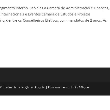
gimento Interno. São elas a Câmara de Administração e Finanças,
 Internacionais e Eventos,Câmara de Estudos e Projetos
io, dentre os Conselheiros Efetivos, com mandatos de 2 anos. As
704 | administrativo@cra-pi.org.br | Funcionamento: 8h às 14h, de