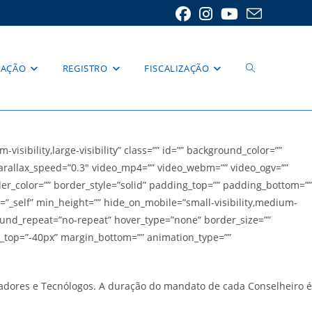
Alternar
RAÇÃO
REGISTRO
FISCALIZAÇÃO
pesquisa
ibility,large-visibility” class=”” id=”” background_color=””
rallax_speed=”0.3″ video_mp4=”” video_webm=”” video_ogv=””
der_color=”” border_style=”solid” padding_top=”” padding_bottom=””
=”_self” min_height=”” hide_on_mobile=”small-visibility,medium-
do
ground_repeat=”no-repeat” hover_type=”none” border_size=””
in_top=”-40px” margin_bottom=”” animation_type=””
site
tradores e Tecnólogos. A duração do mandato de cada Conselheiro é