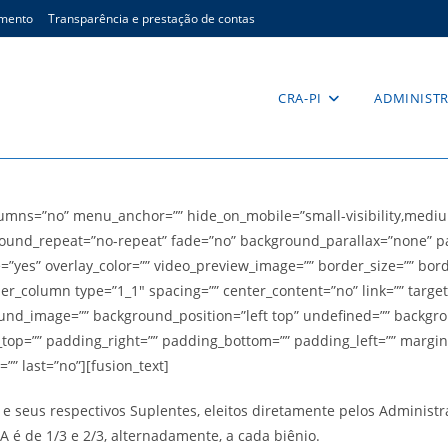
imento
Transparência e prestação de contas
CRA-PI
ADMINIST
ns=”no” menu_anchor=”” hide_on_mobile=”small-visibility,medium-vis
ound_repeat=”no-repeat” fade=”no” background_parallax=”none” pa
e=”yes” overlay_color=”” video_preview_image=”” border_size=”” bor
er_column type=”1_1″ spacing=”” center_content=”no” link=”” target
ckground_image=”” background_position=”left top” undefined=”” back
ng_top=”” padding_right=”” padding_bottom=”” padding_left=”” marg
”” last=”no”][fusion_text]
s e seus respectivos Suplentes, eleitos diretamente pelos Adminis
A é de 1/3 e 2/3, alternadamente, a cada biênio.