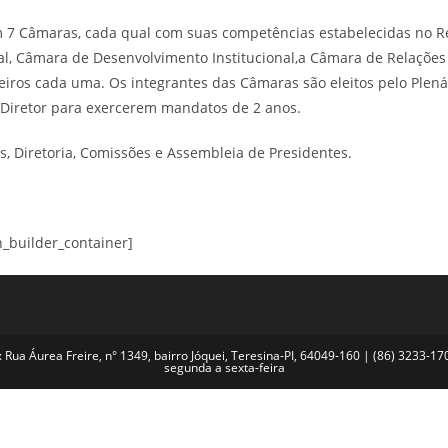
 7 Câmaras, cada qual com suas competências estabelecidas no Re
al, Câmara de Desenvolvimento Institucional,a Câmara de Relações
iros cada uma. Os integrantes das Câmaras são eleitos pelo Plenár
e-Diretor para exercerem mandatos de 2 anos.
s, Diretoria, Comissões e Assembleia de Presidentes.
n_builder_container]
 Rua Áurea Freire, n° 1349, bairro Jóquei, Teresina-PI, 64049-160 | (86) 3233-1
segunda a sexta-feira